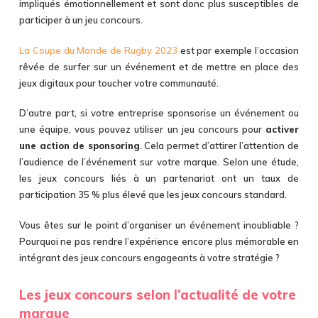
impliqués émotionnellement et sont donc plus susceptibles de
participer à un jeu concours.
La Coupe du Monde de Rugby 2023
est par exemple l’occasion
rêvée de surfer sur un événement et de mettre en place des
jeux digitaux pour toucher votre communauté.
D’autre part, si votre entreprise sponsorise un événement ou
une équipe, vous pouvez utiliser un jeu concours pour
activer
une action de sponsoring
. Cela permet d’attirer l’attention de
l’audience de l’événement sur votre marque. Selon une étude,
les jeux concours liés à un partenariat ont un taux de
participation 35 % plus élevé que les jeux concours standard.
Vous êtes sur le point d’organiser un événement inoubliable ?
Pourquoi ne pas rendre l’expérience encore plus mémorable en
intégrant des jeux concours engageants à votre stratégie ?
Les jeux concours selon l’actualité de votre
marque