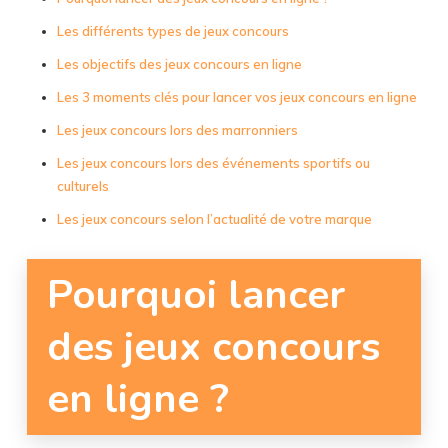
Les différents types de jeux concours
Les objectifs des jeux concours en ligne
Les 3 moments clés pour lancer vos jeux concours en ligne
Les jeux concours lors des marronniers
Les jeux concours lors des événements sportifs ou
culturels
Les jeux concours selon l’actualité de votre marque
Pourquoi lancer
des jeux concours
en ligne ?