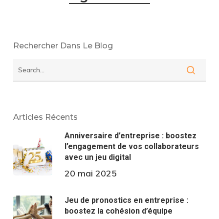
Rechercher Dans Le Blog
Articles Récents
Anniversaire d’entreprise : boostez
l’engagement de vos collaborateurs
avec un jeu digital
20 mai 2025
Jeu de pronostics en entreprise :
boostez la cohésion d’équipe