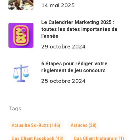
14 mai 2025
Le Calendrier Marketing 2025 :
toutes les dates importantes de
l’année
29 octobre 2024
6 étapes pour rédiger votre
règlement de jeu concours
25 octobre 2024
Tags
Actualité So-Buzz
(146)
Astuces
(28)
Cas Client Facebook
(43)
Cas Client Instagram
(1)