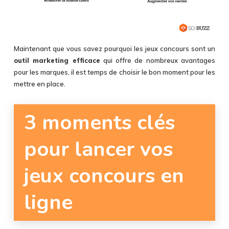
Maintenant que vous savez pourquoi les jeux concours sont un
outil marketing efficace
qui offre de nombreux avantages
pour les marques, il est temps de choisir le bon moment pour les
mettre en place.
3 moments clés
pour lancer vos
jeux concours en
ligne