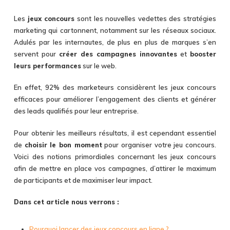
Les
jeux concours
sont les nouvelles vedettes des stratégies
marketing qui cartonnent, notamment sur les réseaux sociaux.
Adulés par les internautes, de plus en plus de marques s’en
servent pour
créer des campagnes innovantes
et
booster
leurs performances
sur le web.
En effet, 92% des marketeurs considèrent les jeux concours
efficaces pour améliorer l’engagement des clients et générer
des leads qualifiés pour leur entreprise.
Pour obtenir les meilleurs résultats, il est cependant essentiel
de
choisir le bon moment
pour organiser votre jeu concours.
Voici des notions primordiales concernant les jeux concours
afin de mettre en place vos campagnes, d’attirer le maximum
de participants et de maximiser leur impact.
Dans cet article nous verrons :
Pourquoi lancer des jeux concours en ligne ?