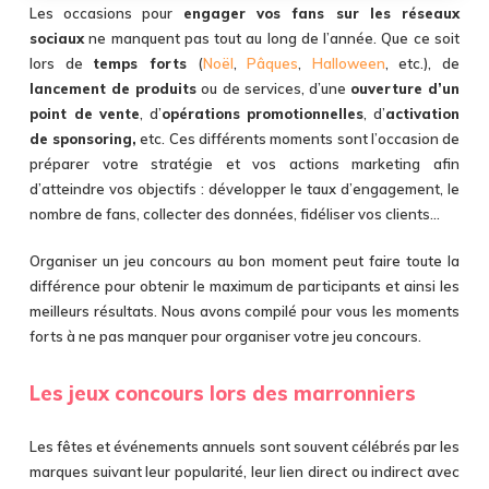
Les occasions pour
engager vos fans sur les réseaux
sociaux
ne manquent pas tout au long de l’année. Que ce soit
lors de
temps forts
(
Noël
,
Pâques
,
Halloween
, etc.), de
lancement de produits
ou de services, d’une
ouverture d’un
point de vente
, d’
opérations promotionnelles
, d’
activation
de sponsoring,
etc. Ces différents moments sont l’occasion de
préparer votre stratégie et vos actions marketing afin
d’atteindre vos objectifs : développer le taux d’engagement, le
nombre de fans, collecter des données, fidéliser vos clients…
Organiser un jeu concours au bon moment peut faire toute la
différence pour obtenir le maximum de participants et ainsi les
meilleurs résultats. Nous avons compilé pour vous les moments
forts à ne pas manquer pour organiser votre jeu concours.
Les jeux concours lors des marronniers
Les fêtes et événements annuels sont souvent célébrés par les
marques suivant leur popularité, leur lien direct ou indirect avec