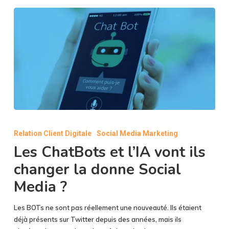
Les
ChatBots
Relation Client Digitale
Social Media Marketing
et
Les ChatBots et l’IA vont ils
l’IA
vont
changer la donne Social
ils
Media ?
changer
la
Les BOTs ne sont pas réellement une nouveauté. Ils étaient
donne
déjà présents sur Twitter depuis des années, mais ils
Social