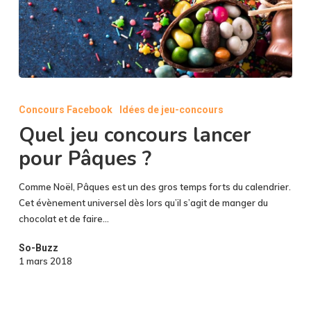
Quel
jeu
Concours Facebook
Idées de jeu-concours
concours
Quel jeu concours lancer
lancer
pour
pour Pâques ?
Pâques
?
Comme Noël, Pâques est un des gros temps forts du calendrier.
Cet évènement universel dès lors qu’il s’agit de manger du
chocolat et de faire…
So-Buzz
1 mars 2018