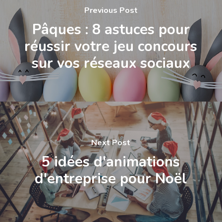
Previous Post
Pâques : 8 astuces pour
réussir votre jeu concours
sur vos réseaux sociaux
Next Post
5 idées d'animations
d'entreprise pour Noël