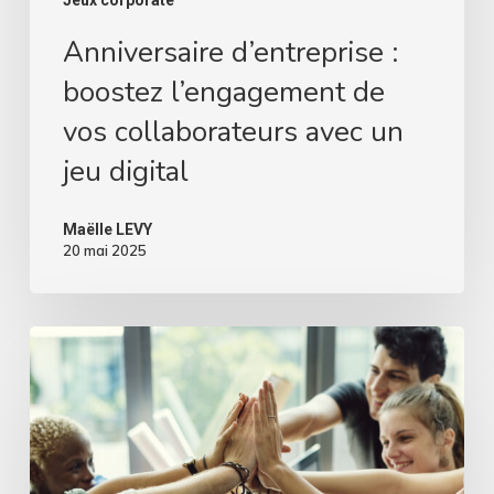
Jeux corporate
Anniversaire d’entreprise :
boostez l’engagement de
vos collaborateurs avec un
jeu digital
Maëlle LEVY
20 mai 2025
Jeu
de
pronostics
en
entreprise
:
boostez