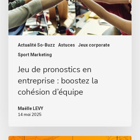
la
cohésion
d’équipe
Actualité So-Buzz
Astuces
Jeux corporate
Sport Marketing
Jeu de pronostics en
entreprise : boostez la
cohésion d’équipe
Maëlle LEVY
14 mai 2025
Préparez