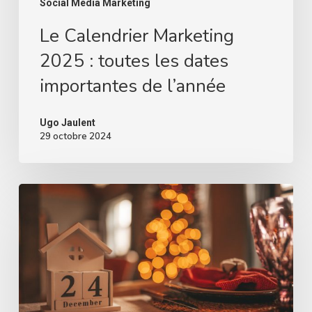
Social Media Marketing
Le Calendrier Marketing
2025 : toutes les dates
importantes de l’année
Ugo Jaulent
29 octobre 2024
Comment
créer
un
Calendrier
de
l’Avent
digital
dans