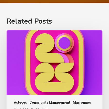
Related Posts
Le
Calendrier
Marketing
2025
:
toutes
les
dates
importantes
de
l’année
Astuces
Community Management
Marronnier