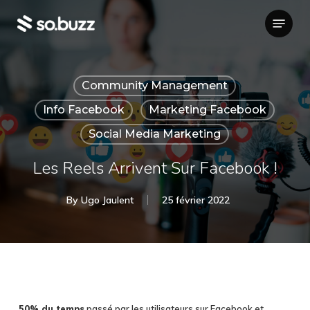
Skip
Menu
to
main
content
Community Management
Info Facebook
Marketing Facebook
Social Media Marketing
Les Reels Arrivent Sur Facebook !
By
Ugo Jaulent
25 février 2022
50% du temps
passé par les utilisateurs sur Facebook et