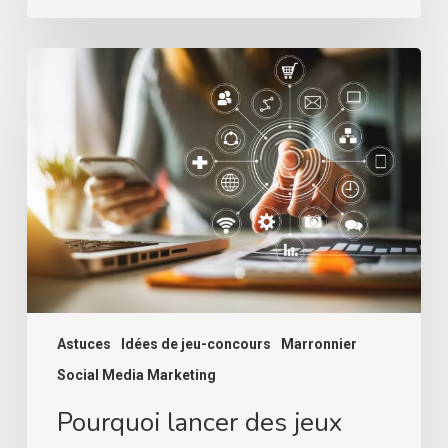
Pourquoi
lancer
des
jeux
concours
en
ligne
?
Astuces
Idées de jeu-concours
Marronnier
Social Media Marketing
Pourquoi lancer des jeux