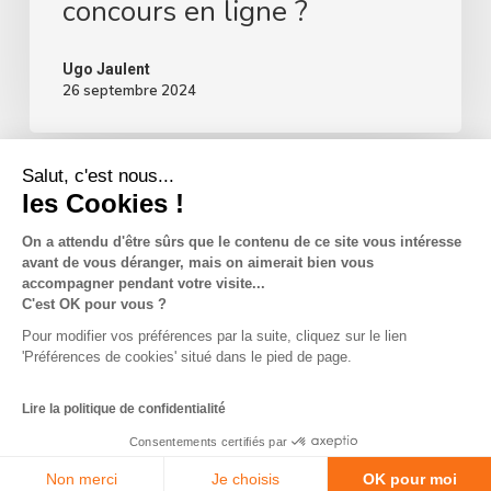
concours en ligne ?
Ugo Jaulent
26 septembre 2024
Salut, c'est nous...
les Cookies !
On a attendu d'être sûrs que le contenu de ce site vous intéresse
avant de vous déranger, mais on aimerait bien vous
La Team So-Buzz
Jobs
RSE
accompagner pendant votre visite...
C'est OK pour vous ?
Mentions légales
CGV
Données personnelles
Pour modifier vos préférences par la suite, cliquez sur le lien
CGU & Cookies
'Préférences de cookies' situé dans le pied de page.
Made with
in Marseille
Lire la politique de confidentialité
Consentements certifiés par
Non merci
Je choisis
OK pour moi