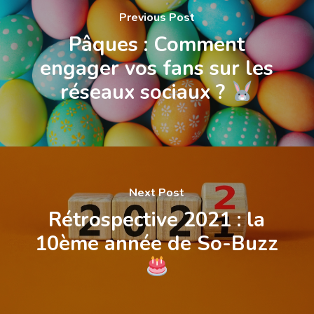
Previous Post
Pâques : Comment
engager vos fans sur les
réseaux sociaux ?
Next Post
Rétrospective 2021 : la
10ème année de So-Buzz