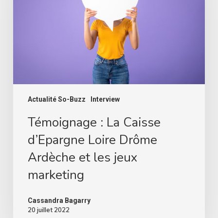
d’Epargne
Loire
Drôme
Ardèche
et
les
jeux
marketing
Actualité So-Buzz
Interview
Témoignage : La Caisse
d’Epargne Loire Drôme
Ardèche et les jeux
marketing
Cassandra Bagarry
20 juillet 2022