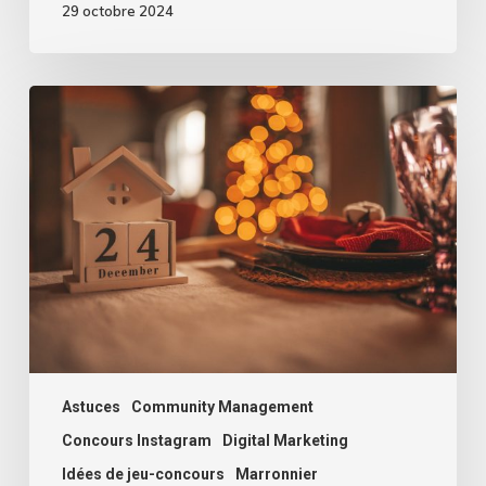
29 octobre 2024
Comment
créer
un
Calendrier
de
l’Avent
digital
dans
votre
entreprise
?
Astuces
Community Management
Concours Instagram
Digital Marketing
Idées de jeu-concours
Marronnier