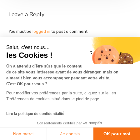
Leave a Reply
You must be
logged in
to post a comment.
Salut, c'est nous...
les Cookies !
On a attendu d'être sûrs que le contenu
de ce site vous intéresse avant de vous déranger, mais on
La Team So-Buzz
Jobs
RSE
aimerait bien vous accompagner pendant votre visite...
C'est OK pour vous ?
Mentions légales
CGV
Données personnelles
Pour modifier vos préférences par la suite, cliquez sur le lien
CGU & Cookies
'Préférences de cookies' situé dans le pied de page.
Made with
in Marseille
Lire la politique de confidentialité
Consentements certifiés par
Non merci
Je choisis
OK pour moi