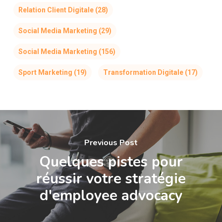
Relation Client Digitale
(28)
Social Media Marketing
(29)
Social Media Marketing
(156)
Sport Marketing
(19)
Transformation Digitale
(17)
Previous Post
Quelques pistes pour
réussir votre stratégie
d'employee advocacy