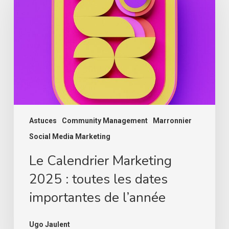
2025
:
toutes
les
dates
importantes
de
l’année
Astuces
Community Management
Marronnier
Social Media Marketing
Le Calendrier Marketing
2025 : toutes les dates
importantes de l’année
Ugo Jaulent