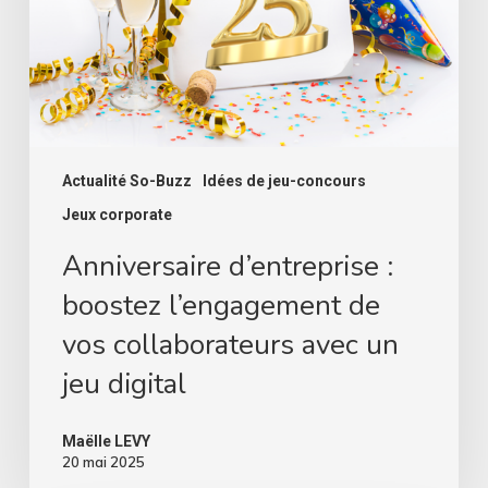
vos
collaborateurs
avec
un
jeu
digital
Actualité So-Buzz
Idées de jeu-concours
Jeux corporate
Anniversaire d’entreprise :
boostez l’engagement de
vos collaborateurs avec un
jeu digital
Maëlle LEVY
20 mai 2025