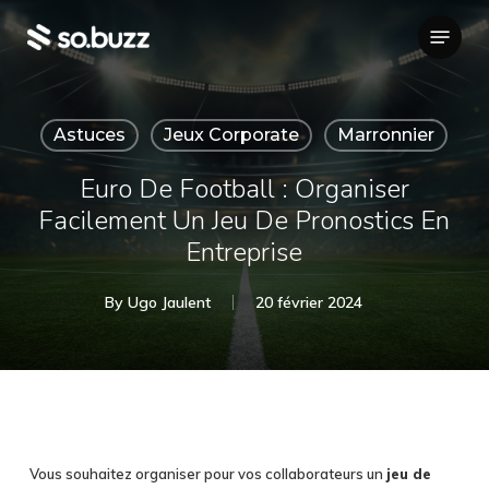
Skip
Menu
to
main
content
Astuces
Jeux Corporate
Marronnier
Euro De Football : Organiser
Facilement Un Jeu De Pronostics En
Entreprise
By
Ugo Jaulent
20 février 2024
Vous souhaitez organiser pour vos collaborateurs un
jeu de