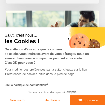
Jeu
de
pronostics
en
entreprise
Salut, c'est nous...
les Cookies !
:
boostez
On a attendu d'être sûrs que le contenu
la
de ce site vous intéresse avant de vous déranger, mais on
cohésion
aimerait bien vous accompagner pendant votre visite...
d’équipe
C'est OK pour vous ?
Pour modifier vos préférences par la suite, cliquez sur le lien
'Préférences de cookies' situé dans le pied de page.
Actualité So-Buzz
Astuces
Jeux corporate
Lire la politique de confidentialité
Sport Marketing
Consentements certifiés par
Jeu de pronostics en
Non merci
Je choisis
OK pour moi