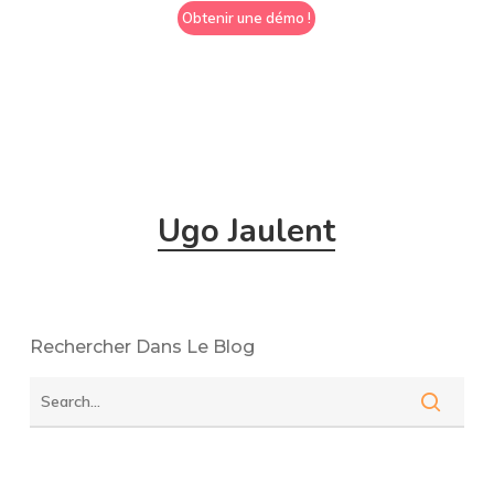
O
b
t
e
n
i
r
u
n
e
d
é
m
o
!
Ugo Jaulent
Rechercher Dans Le Blog