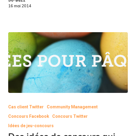
16 mai 2014
Des
idées
Cas client Twitter
Community Management
de
Concours Facebook
Concours Twitter
concours
qui
Idées de jeu-concours
feront