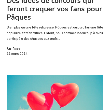
Des idées de concours qui
craquer
feront craquer vos fans pour
vos
fans
Pâques
pour
Pâques
Bien plus qu’une fête religieuse, Pâques est aujourd’hui une fête
populaire et fédératrice. Enfant, nous sommes beaucoup à avoir
participé à des chasses aux œufs…
So-Buzz
11 mars 2014