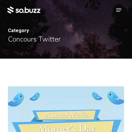
Skip
Menu
to
main
content
Category
Concours Twitter