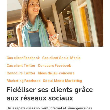
Fidéliser
ses
Cas client Facebook
Cas client Social Media
clients
Cas client Twitter
Concours Facebook
grâce
aux
Concours Twitter
Idées de jeu-concours
réseaux
Marketing Facebook
Social Media Marketing
sociaux
Fidéliser ses clients grâce
aux réseaux sociaux
On le répète assez souvent, Internet et l’émergence des