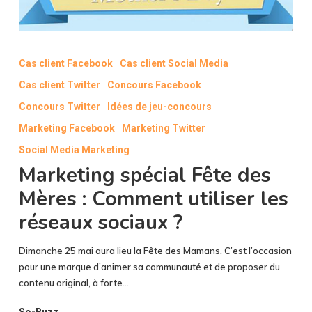
Marketing
spécial
Cas client Facebook
Cas client Social Media
Fête
Cas client Twitter
Concours Facebook
des
Mères
Concours Twitter
Idées de jeu-concours
:
Marketing Facebook
Marketing Twitter
Comment
Social Media Marketing
utiliser
les
Marketing spécial Fête des
réseaux
Mères : Comment utiliser les
sociaux
?
réseaux sociaux ?
Dimanche 25 mai aura lieu la Fête des Mamans. C’est l’occasion
pour une marque d’animer sa communauté et de proposer du
contenu original, à forte…
So-Buzz