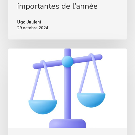
importantes de l’année
Ugo Jaulent
29 octobre 2024
6
étapes
pour
rédiger
votre
règlement
de
jeu
concours