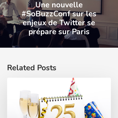
Une nouvelle
#SoBuzzConf sur les
enjeux de Twitter se
prépare sur Paris
Related Posts
Anniversaire
d’entreprise
:
boostez
l’engagement
de
vos