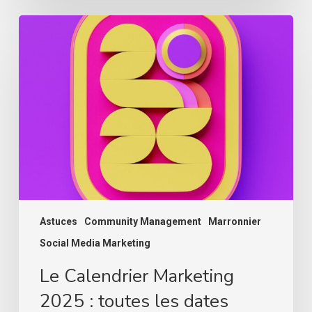
Le
Calendrier
Marketing
2025
:
toutes
les
dates
importantes
de
l’année
Astuces
Community Management
Marronnier
Social Media Marketing
Le Calendrier Marketing
2025 : toutes les dates