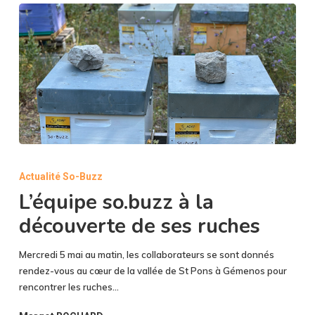
L’équipe
so.buzz
Actualité So-Buzz
à
L’équipe so.buzz à la
la
découverte
découverte de ses ruches
de
ses
Mercredi 5 mai au matin, les collaborateurs se sont donnés
ruches
rendez-vous au cœur de la vallée de St Pons à Gémenos pour
rencontrer les ruches…