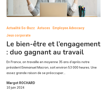
Le
bien-
Actualité So-Buzz
Astuces
Employee Advocacy
être
Jeux corporate
et
l’engagement
Le bien-être et l’engagement
:
: duo gagnant au travail
duo
gagnant
En France, on travaille en moyenne 35 ans d’après notre
au
président Emmanuel Macron, soit environ 53 000 heures. Une
travail
assez grande raison de se préoccuper…
Margot ROCHARD
10 juin 2024