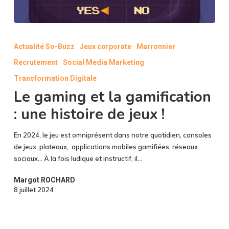
Le
gaming
Actualité So-Buzz
Jeux corporate
Marronnier
et
Recrutement
Social Media Marketing
la
gamification
Transformation Digitale
:
Le gaming et la gamification
une
: une histoire de jeux !
histoire
de
jeux
En 2024, le jeu est omniprésent dans notre quotidien, consoles
!
de jeux, plateaux, applications mobiles gamifiées, réseaux
sociaux… À la fois ludique et instructif, il…
Margot ROCHARD
8 juillet 2024