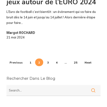
jeux autour de l’EURO 2024
jeux
autour
L’Euro de football c’est bientôt : un évènement qui va faire du
de
bruit dès le 14 juin et jusqu’au 14 juillet ! Alors dernière étape
l’EURO
pour faire…
2024
Margot ROCHARD
21 mai 2024
Previous
1
2
3
4
…
25
Next
Rechercher Dans Le Blog