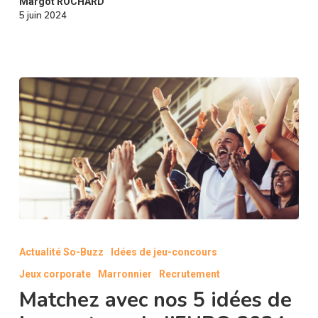
Margot ROCHARD
5 juin 2024
Matchez
avec
Actualité So-Buzz
Idées de jeu-concours
nos
Jeux corporate
Marronnier
Recrutement
5
idées
Matchez avec nos 5 idées de
de