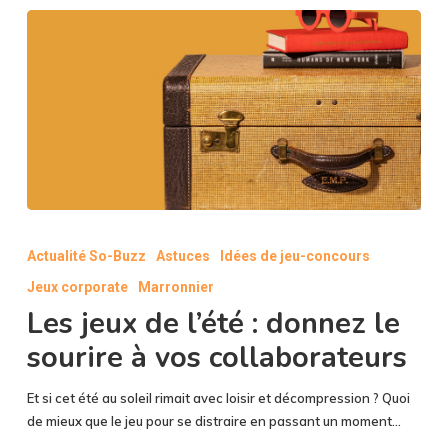
Les
jeux
Actualité So-Buzz
Astuces
Idées de jeu-concours
de
Jeux corporate
Marronnier
l’été
:
Les jeux de l’été : donnez le
donnez
sourire à vos collaborateurs
le
sourire
Et si cet été au soleil rimait avec loisir et décompression ? Quoi
à
de mieux que le jeu pour se distraire en passant un moment…
vos