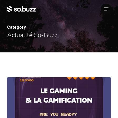
Skip
Menu
to
main
content
Category
Actualité So-Buzz