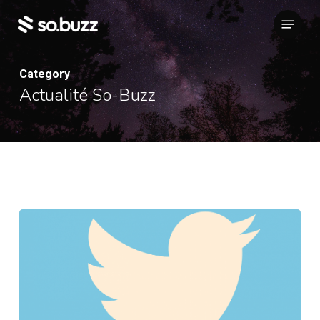
Skip
Menu
to
main
content
Category
Actualité So-Buzz