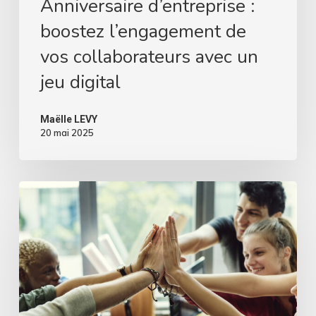
Anniversaire d’entreprise :
boostez l’engagement de
vos collaborateurs avec un
jeu digital
Maëlle LEVY
20 mai 2025
Jeu
de
pronostics
en
entreprise
:
boostez
la