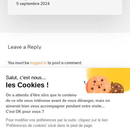
5 septembre 2024
Leave a Reply
You must be
logged in
to post a comment.
Salut, c'est nous...
les Cookies !
On a attendu d'être sûrs que le contenu
de ce site vous intéresse avant de vous déranger, mais on
La Team So-Buzz
Jobs
RSE
aimerait bien vous accompagner pendant votre visite...
C'est OK pour vous ?
Mentions légales
CGV
Données personnelles
Pour modifier vos préférences par la suite, cliquez sur le lien
CGU & Cookies
'Préférences de cookies' situé dans le pied de page.