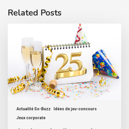
Related Posts
Anniversaire
d’entreprise
:
boostez
l’engagement
de
vos
collaborateurs
avec
un
jeu
digital
Actualité So-Buzz
Idées de jeu-concours
Jeux corporate