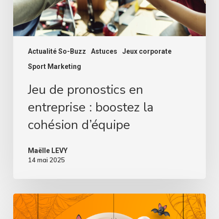
cohésion
d’équipe
Actualité So-Buzz
Astuces
Jeux corporate
Sport Marketing
Jeu de pronostics en
entreprise : boostez la
cohésion d’équipe
Maëlle LEVY
14 mai 2025
Préparez
vos