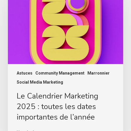
Marketing
2025
:
toutes
les
dates
importantes
de
l’année
Astuces
Community Management
Marronnier
Social Media Marketing
Le Calendrier Marketing
2025 : toutes les dates
importantes de l’année