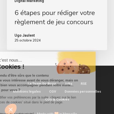
Digital Marketing
6 étapes pour rédiger votre
règlement de jeu concours
Ugo Jaulent
25 octobre 2024
Salut, c'est nous...
les Cookies !
On a attendu d'être sûrs que le contenu
de ce site vous intéresse avant de vous déranger, mais on
La Team So-Buzz
Jobs
RSE
aimerait bien vous accompagner pendant votre visite...
C'est OK pour vous ?
Mentions légales
CGV
Données personnelles
Pour modifier vos préférences par la suite, cliquez sur le lien
CGU & Cookies
'Préférences de cookies' situé dans le pied de page.
Made with
in Marseille