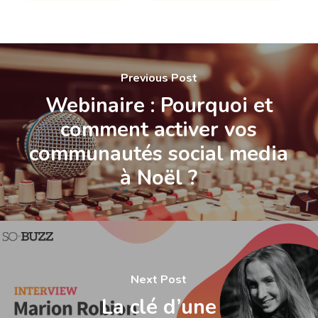
Previous Post
Webinaire : Pourquoi et
comment activer vos
communautés social media
à Noël ?
Next Post
La clé d’une