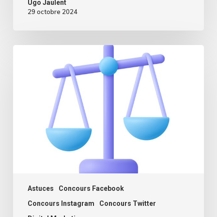
Ugo Jaulent
29 octobre 2024
6
étapes
pour
rédiger
votre
règlement
de
jeu
concours
Astuces
Concours Facebook
Concours Instagram
Concours Twitter