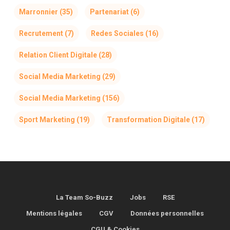
Marronnier
(35)
Partenariat
(6)
Recrutement
(7)
Redes Sociales
(16)
Relation Client Digitale
(28)
Social Media Marketing
(29)
Social Media Marketing
(156)
Sport Marketing
(19)
Transformation Digitale
(17)
La Team So-Buzz
Jobs
RSE
Mentions légales
CGV
Données personnelles
CGU & Cookies