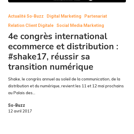
4e
congrès
Actualité So-Buzz
Digital Marketing
Partenariat
international
Relation Client Digitale
Social Media Marketing
ecommerce
et
4e congrès international
distribution
ecommerce et distribution :
:
#shake17, réussir sa
#shake17,
réussir
transition numérique
sa
transition
Shake, le congrès annuel au soleil de la communication, de la
numérique
distribution et du numérique, revient les 11 et 12 mai prochains
au Palais des…
So-Buzz
12 avril 2017