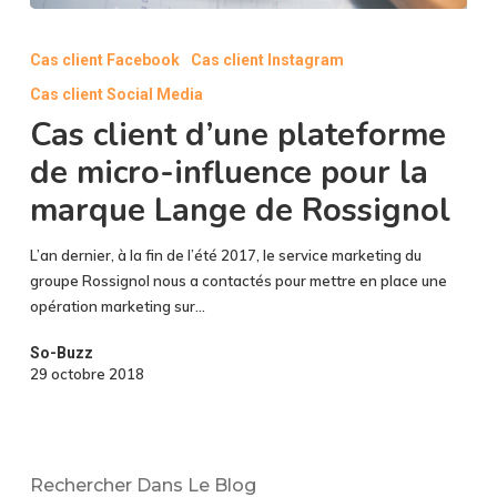
Cas
client
Cas client Facebook
Cas client Instagram
d’une
Cas client Social Media
plateforme
de
Cas client d’une plateforme
micro-
de micro-influence pour la
influence
marque Lange de Rossignol
pour
la
marque
L’an dernier, à la fin de l’été 2017, le service marketing du
Lange
groupe Rossignol nous a contactés pour mettre en place une
de
opération marketing sur…
Rossignol
So-Buzz
29 octobre 2018
Rechercher Dans Le Blog