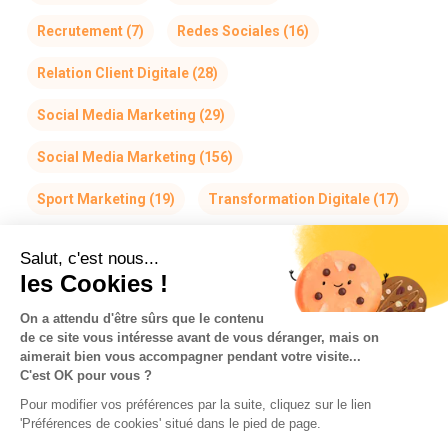
Recrutement
(7)
Redes Sociales
(16)
Relation Client Digitale
(28)
Social Media Marketing
(29)
Social Media Marketing
(156)
Sport Marketing
(19)
Transformation Digitale
(17)
Salut, c'est nous...
les Cookies !
On a attendu d'être sûrs que le contenu
de ce site vous intéresse avant de vous déranger, mais on
La Team So-Buzz
Jobs
RSE
aimerait bien vous accompagner pendant votre visite...
C'est OK pour vous ?
Mentions légales
CGV
Données personnelles
Pour modifier vos préférences par la suite, cliquez sur le lien
CGU & Cookies
'Préférences de cookies' situé dans le pied de page.