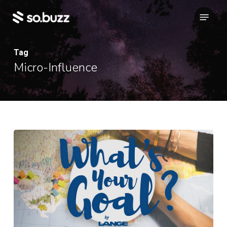
Skip
Menu
to
main
content
Tag
Micro-Influence