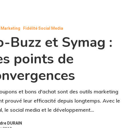
l Marketing
Fidélité Social Media
o-Buzz et Symag :
es points de
onvergences
ces
oupons et bons d'achat sont des outils marketing
nt prouvé leur efficacité depuis longtemps. Avec le
al, le social media et le développement…
ndre DURAIN