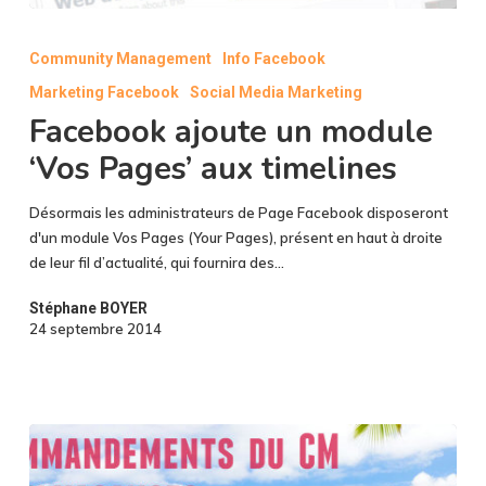
Facebook
ajoute
Community Management
Info Facebook
un
Marketing Facebook
Social Media Marketing
module
‘Vos
Facebook ajoute un module
Pages’
‘Vos Pages’ aux timelines
aux
timelines
Désormais les administrateurs de Page Facebook disposeront
d'un module Vos Pages (Your Pages), présent en haut à droite
de leur fil d’actualité, qui fournira des…
Stéphane BOYER
24 septembre 2014