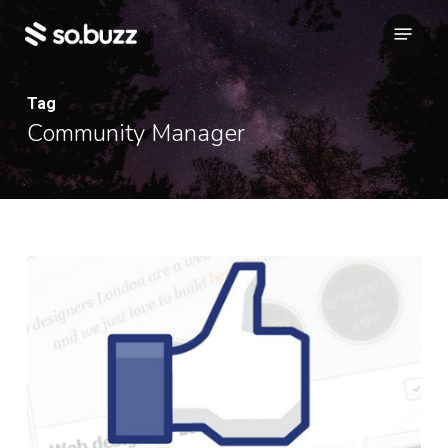
Skip
Menu
to
main
content
Tag
Community Manager