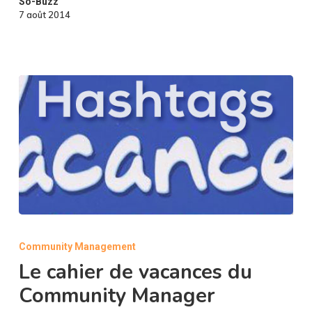
So-Buzz
7 août 2014
Le
cahier
Community Management
de
Le cahier de vacances du
vacances
du
Community Manager
Community