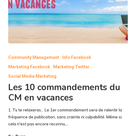
Les
10
Community Management
Info Facebook
commandements
Marketing Facebook
Marketing Twitter
du
CM
Social Media Marketing
en
Les 10 commandements du
vacances
CM en vacances
1. Tu te relaxeras... Le 1er commandement sera de ralentir la
fréquence de publication, sans crainte ni culpabilité. Même si
cela n'est pas encore reconnu,…