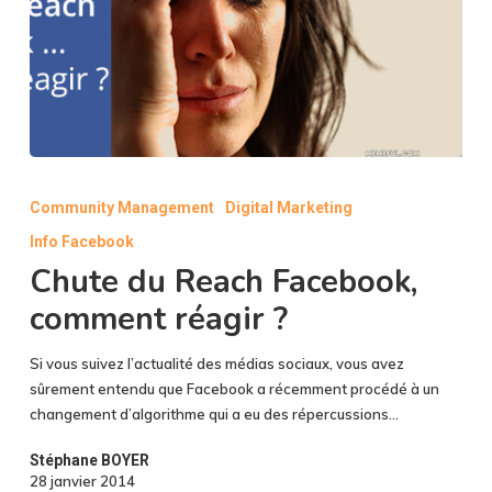
Chute
du
Community Management
Digital Marketing
Reach
Info Facebook
Facebook,
comment
Chute du Reach Facebook,
réagir
comment réagir ?
?
Si vous suivez l’actualité des médias sociaux, vous avez
sûrement entendu que Facebook a récemment procédé à un
changement d’algorithme qui a eu des répercussions…
Stéphane BOYER
28 janvier 2014