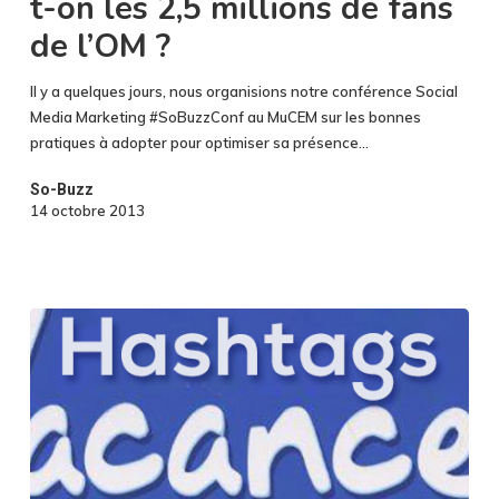
t-on les 2,5 millions de fans
millions
de
de l’OM ?
fans
de
Il y a quelques jours, nous organisions notre conférence Social
l’OM
Media Marketing #SoBuzzConf au MuCEM sur les bonnes
?
pratiques à adopter pour optimiser sa présence…
So-Buzz
14 octobre 2013