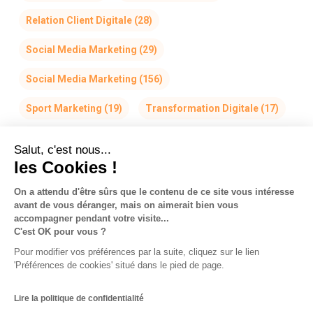
Relation Client Digitale
(28)
Social Media Marketing
(29)
Social Media Marketing
(156)
Sport Marketing
(19)
Transformation Digitale
(17)
Salut, c'est nous...
les Cookies !
On a attendu d'être sûrs que le contenu de ce site vous intéresse
avant de vous déranger, mais on aimerait bien vous
La Team So-Buzz
Jobs
RSE
accompagner pendant votre visite...
C'est OK pour vous ?
Mentions légales
CGV
Données personnelles
Pour modifier vos préférences par la suite, cliquez sur le lien
CGU & Cookies
'Préférences de cookies' situé dans le pied de page.
Made with
in Marseille
Lire la politique de confidentialité