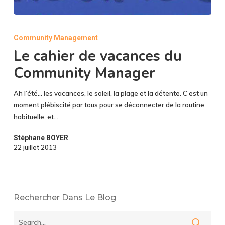
Le
cahier
Community Management
de
Le cahier de vacances du
vacances
du
Community Manager
Community
Manager
Ah l’été... les vacances, le soleil, la plage et la détente. C’est un
moment plébiscité par tous pour se déconnecter de la routine
habituelle, et…
Stéphane BOYER
22 juillet 2013
Rechercher Dans Le Blog