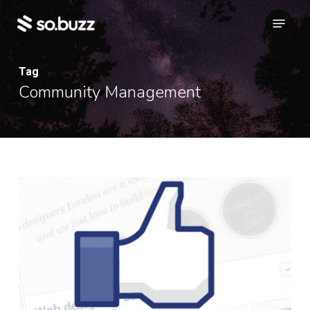
Skip
Menu
to
main
content
Tag
Community Management