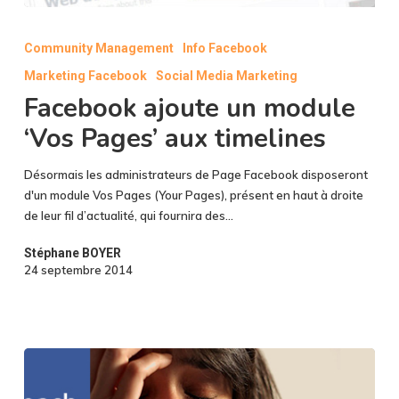
Facebook
ajoute
Community Management
Info Facebook
un
Marketing Facebook
Social Media Marketing
module
‘Vos
Facebook ajoute un module
Pages’
‘Vos Pages’ aux timelines
aux
timelines
Désormais les administrateurs de Page Facebook disposeront
d'un module Vos Pages (Your Pages), présent en haut à droite
de leur fil d’actualité, qui fournira des…
Stéphane BOYER
24 septembre 2014