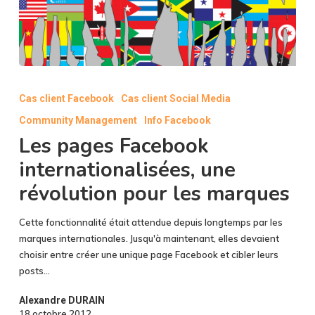
Les
pages
Cas client Facebook
Cas client Social Media
Facebook
Community Management
Info Facebook
internationalisées,
une
Les pages Facebook
révolution
internationalisées, une
pour
révolution pour les marques
les
marques
Cette fonctionnalité était attendue depuis longtemps par les
marques internationales. Jusqu'à maintenant, elles devaient
choisir entre créer une unique page Facebook et cibler leurs
posts…
Alexandre DURAIN
18 octobre 2012