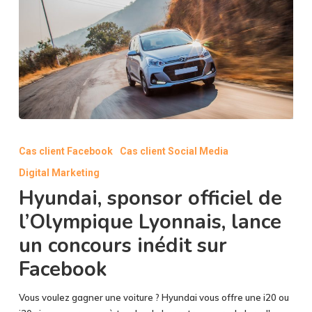
Hyundai,
sponsor
Cas client Facebook
Cas client Social Media
officiel
Digital Marketing
de
l’Olympique
Hyundai, sponsor officiel de
Lyonnais,
l’Olympique Lyonnais, lance
lance
un concours inédit sur
un
concours
Facebook
inédit
sur
Vous voulez gagner une voiture ? Hyundai vous offre une i20 ou
Facebook