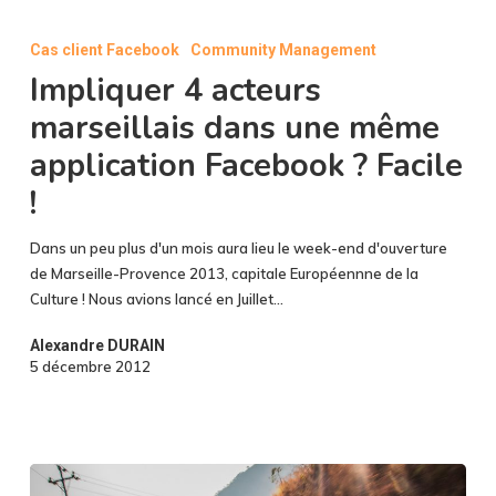
Impliquer
4
Cas client Facebook
Community Management
acteurs
Impliquer 4 acteurs
marseillais
dans
marseillais dans une même
une
application Facebook ? Facile
même
application
!
Facebook
?
Dans un peu plus d'un mois aura lieu le week-end d'ouverture
Facile
de Marseille-Provence 2013, capitale Européennne de la
!
Culture ! Nous avions lancé en Juillet…
Alexandre DURAIN
5 décembre 2012