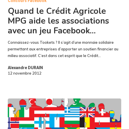
Concours Facebook
Agricole
MPG
Quand le Crédit Agricole
aide
MPG aide les associations
les
avec un jeu Facebook…
associations
avec
un
Connaissez-vous Tookets ? Il s’agit d’une monnaie solidaire
jeu
permettant aux entreprises d’apporter un soutien financier au
Facebook…
milieu associatif. C’est dans cet esprit que le Crédit…
Alexandre DURAIN
12 novembre 2012