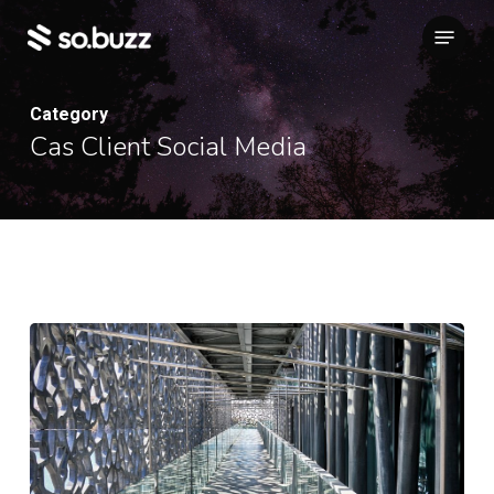
Skip
Menu
to
main
content
Category
Cas Client Social Media