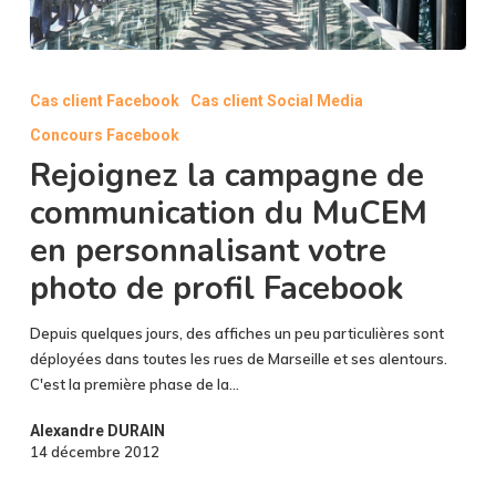
Rejoignez
la
Cas client Facebook
Cas client Social Media
campagne
Concours Facebook
de
communication
Rejoignez la campagne de
du
communication du MuCEM
MuCEM
en personnalisant votre
en
personnalisant
photo de profil Facebook
votre
photo
Depuis quelques jours, des affiches un peu particulières sont
de
déployées dans toutes les rues de Marseille et ses alentours.
profil
C'est la première phase de la…
Facebook
Alexandre DURAIN
14 décembre 2012