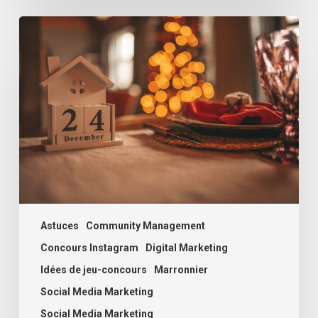
Comment
créer
un
Calendrier
de
l’Avent
digital
dans
votre
entreprise
?
Astuces
Community Management
Concours Instagram
Digital Marketing
Idées de jeu-concours
Marronnier
Social Media Marketing
Social Media Marketing