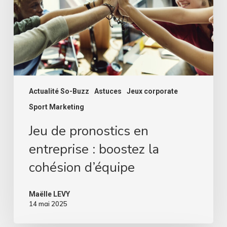
:
boostez
la
cohésion
d’équipe
Actualité So-Buzz
Astuces
Jeux corporate
Sport Marketing
Jeu de pronostics en
entreprise : boostez la
cohésion d’équipe
Maëlle LEVY
14 mai 2025