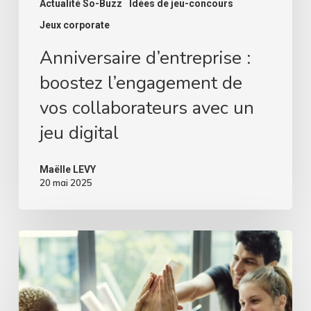
Actualité So-Buzz
Idées de jeu-concours
Jeux corporate
Anniversaire d’entreprise :
boostez l’engagement de
vos collaborateurs avec un
jeu digital
Maëlle LEVY
20 mai 2025
Jeu
de
pronostics
en
entreprise