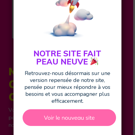
NOTRE SITE FAIT
PEAU NEUVE
Merci d'avoir
Retrouvez-nous désormais sur une
version repensée de notre site,
consulté notre
pensée pour mieux répondre à vos
Catalogue !
besoins et vous accompagner plus
efficacement.
Vous avez des projets à nous confier, des
petits mots doux, des questions, la réponse à
notre jeu… vous êtes au bon endroit !