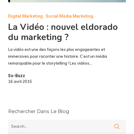
La
Vidéo
Digital Marketing
Social Media Marketing
:
La Vidéo : nouvel eldorado
nouvel
eldorado
du marketing ?
du
marketing
La vidéo est une des façons les plus engageantes et
?
immersives pour raconter une histoire. C’est un média
remarquable pour le storytelling ! Les vidéos…
So-Buzz
16 avril 2015
Rechercher Dans Le Blog