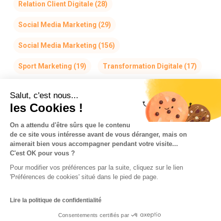
Relation Client Digitale
(28)
Social Media Marketing
(29)
Social Media Marketing
(156)
Sport Marketing
(19)
Transformation Digitale
(17)
Salut, c'est nous...
les Cookies !
On a attendu d'être sûrs que le contenu
de ce site vous intéresse avant de vous déranger, mais on
La Team So-Buzz
Jobs
RSE
aimerait bien vous accompagner pendant votre visite...
C'est OK pour vous ?
Mentions légales
CGV
Données personnelles
Pour modifier vos préférences par la suite, cliquez sur le lien
CGU & Cookies
'Préférences de cookies' situé dans le pied de page.
Made with
in Marseille
Lire la politique de confidentialité
Consentements certifiés par