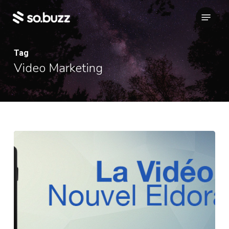
Skip
Menu
to
main
content
Tag
Video Marketing