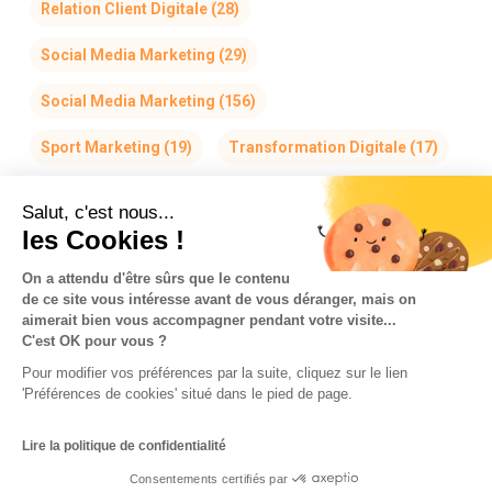
Relation Client Digitale
(28)
Social Media Marketing
(29)
Social Media Marketing
(156)
Sport Marketing
(19)
Transformation Digitale
(17)
Salut, c'est nous...
les Cookies !
On a attendu d'être sûrs que le contenu
de ce site vous intéresse avant de vous déranger, mais on
La Team So-Buzz
Jobs
RSE
aimerait bien vous accompagner pendant votre visite...
C'est OK pour vous ?
Mentions légales
CGV
Données personnelles
Pour modifier vos préférences par la suite, cliquez sur le lien
CGU & Cookies
'Préférences de cookies' situé dans le pied de page.
Made with
in Marseille
Lire la politique de confidentialité
Consentements certifiés par