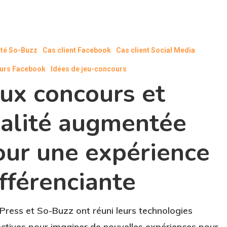
ité So-Buzz
Cas client Facebook
Cas client Social Media
urs Facebook
Idées de jeu-concours
eux concours et
e
éalité augmentée
our une expérience
nte
ifférenciante
ress et So-Buzz ont réuni leurs technologies
ctives pour imaginer de nouvelles expériences pour