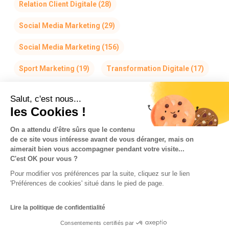
Relation Client Digitale
(28)
Social Media Marketing
(29)
Social Media Marketing
(156)
Sport Marketing
(19)
Transformation Digitale
(17)
Salut, c'est nous...
les Cookies !
On a attendu d'être sûrs que le contenu
de ce site vous intéresse avant de vous déranger, mais on
La Team So-Buzz
Jobs
RSE
aimerait bien vous accompagner pendant votre visite...
C'est OK pour vous ?
Mentions légales
CGV
Données personnelles
Pour modifier vos préférences par la suite, cliquez sur le lien
CGU & Cookies
'Préférences de cookies' situé dans le pied de page.
Made with
in Marseille
Lire la politique de confidentialité
Consentements certifiés par