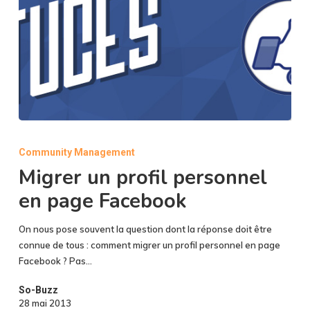
Migrer
un
Community Management
profil
Migrer un profil personnel
personnel
en
en page Facebook
page
Facebook
On nous pose souvent la question dont la réponse doit être
connue de tous : comment migrer un profil personnel en page
Facebook ? Pas…
So-Buzz
28 mai 2013