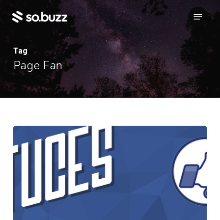
Skip
Menu
to
main
content
Tag
Page Fan