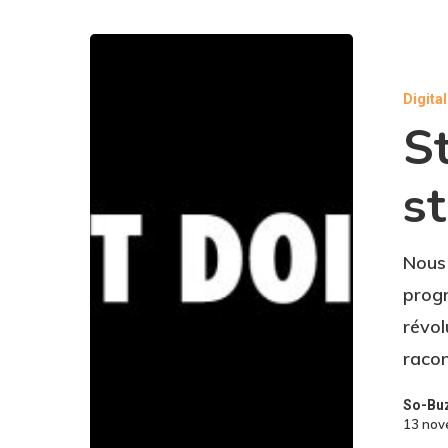
Story
Doing
Digita
versus
S
storytellin
st
Nous 
progr
révol
raco
So-Bu
13 nov