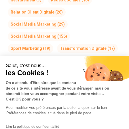
Relation Client Digitale
(28)
Social Media Marketing
(29)
Social Media Marketing
(156)
Sport Marketing
(19)
Transformation Digitale
(17)
Salut, c'est nous...
les Cookies !
On a attendu d'être sûrs que le contenu
de ce site vous intéresse avant de vous déranger, mais on
La Team So-Buzz
Jobs
RSE
aimerait bien vous accompagner pendant votre visite...
C'est OK pour vous ?
Mentions légales
CGV
Données personnelles
Pour modifier vos préférences par la suite, cliquez sur le lien
CGU & Cookies
'Préférences de cookies' situé dans le pied de page.
Made with
in Marseille
Lire la politique de confidentialité