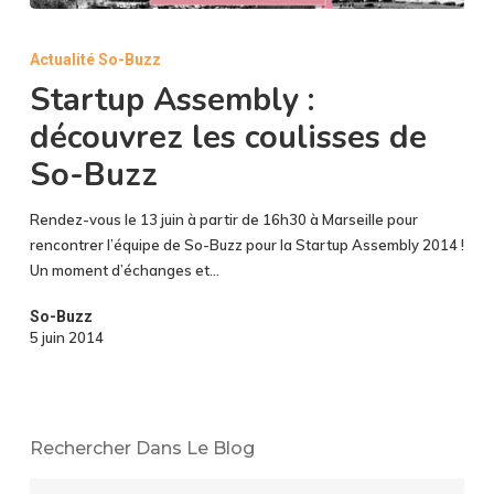
Startup
Assembly
Actualité So-Buzz
:
Startup Assembly :
découvrez
les
découvrez les coulisses de
coulisses
So-Buzz
de
So-
Rendez-vous le 13 juin à partir de 16h30 à Marseille pour
Buzz
rencontrer l’équipe de So-Buzz pour la Startup Assembly 2014 !
Un moment d’échanges et…
So-Buzz
5 juin 2014
Rechercher Dans Le Blog