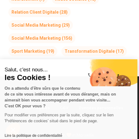
Relation Client Digitale
(28)
Social Media Marketing
(29)
Social Media Marketing
(156)
Sport Marketing
(19)
Transformation Digitale
(17)
Salut, c'est nous...
les Cookies !
On a attendu d'être sûrs que le contenu
de ce site vous intéresse avant de vous déranger, mais on
La Team So-Buzz
Jobs
RSE
aimerait bien vous accompagner pendant votre visite...
C'est OK pour vous ?
Mentions légales
CGV
Données personnelles
Pour modifier vos préférences par la suite, cliquez sur le lien
CGU & Cookies
'Préférences de cookies' situé dans le pied de page.
Made with
in Marseille
Lire la politique de confidentialité