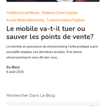
Le
mobile
Fidélité Social Media
Relation Client Digitale
va-
Social Media Marketing
Transformation Digitale
t-
il
Le mobile va-t-il tuer ou
tuer
sauver les points de vente?
ou
sauver
La montée en puissance du showrooming Cette pratique a pris
les
une belle ampleur ces dernières années. Si le terme
points
showrooming ne vous dit rien vous…
de
vente?
So-Buzz
6 août 2015
Rechercher Dans Le Blog