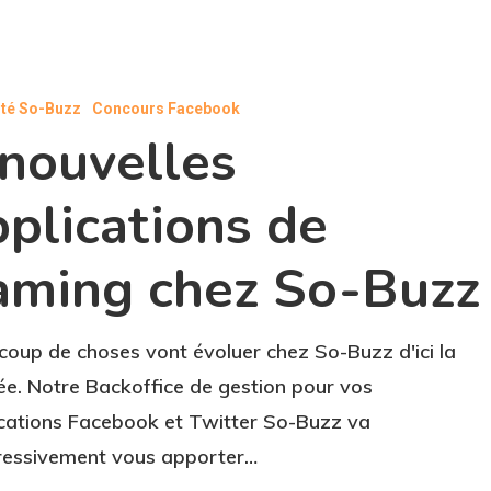
ité So-Buzz
Concours Facebook
s
 nouvelles
pplications de
aming chez So-Buzz
oup de choses vont évoluer chez So-Buzz d'ici la
ée. Notre Backoffice de gestion pour vos
cations Facebook et Twitter So-Buzz va
ressivement vous apporter…