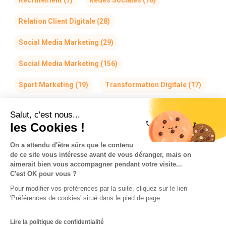
Relation Client Digitale
(28)
Social Media Marketing
(29)
Social Media Marketing
(156)
Sport Marketing
(19)
Transformation Digitale
(17)
Salut, c'est nous...
les Cookies !
On a attendu d'être sûrs que le contenu
de ce site vous intéresse avant de vous déranger, mais on
La Team So-Buzz
Jobs
RSE
aimerait bien vous accompagner pendant votre visite...
C'est OK pour vous ?
Mentions légales
CGV
Données personnelles
Pour modifier vos préférences par la suite, cliquez sur le lien
CGU & Cookies
'Préférences de cookies' situé dans le pied de page.
Made with
in Marseille
Lire la politique de confidentialité