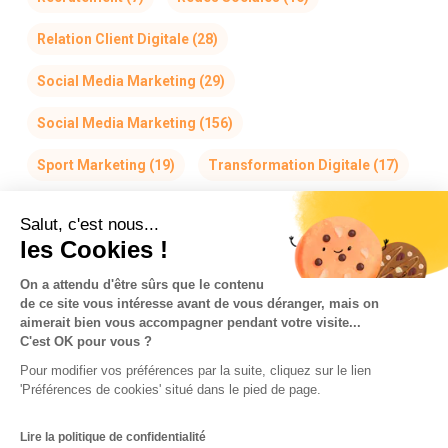
Relation Client Digitale
(28)
Social Media Marketing
(29)
Social Media Marketing
(156)
Sport Marketing
(19)
Transformation Digitale
(17)
Salut, c'est nous...
les Cookies !
On a attendu d'être sûrs que le contenu
de ce site vous intéresse avant de vous déranger, mais on
La Team So-Buzz
Jobs
RSE
aimerait bien vous accompagner pendant votre visite...
C'est OK pour vous ?
Mentions légales
CGV
Données personnelles
Pour modifier vos préférences par la suite, cliquez sur le lien
CGU & Cookies
'Préférences de cookies' situé dans le pied de page.
Made with
in Marseille
Lire la politique de confidentialité