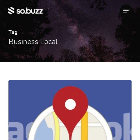
Skip
Menu
to
main
content
Tag
Business Local